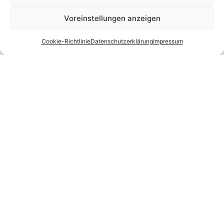
Voreinstellungen anzeigen
Cookie-Richtlinie
Datenschutzerklärung
Impressum
Apple iPhone 14 Pro Max — Schwarz, 128 GB
(Refurbished, Zustand sehr gut)
499,00
€