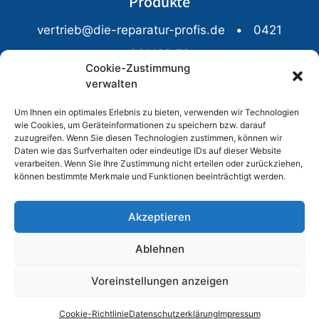
Produkte
vertrieb@die-reparatur-profis.de
•
0421
331186 53
Cookie-Zustimmung
Breitenweg 3, 28195 Bremen
verwalten
Mo-Fr: 10-18 Uhr
Um Ihnen ein optimales Erlebnis zu bieten, verwenden wir Technologien
wie Cookies, um Geräteinformationen zu speichern bzw. darauf
zuzugreifen. Wenn Sie diesen Technologien zustimmen, können wir
Daten wie das Surfverhalten oder eindeutige IDs auf dieser Website
verarbeiten. Wenn Sie Ihre Zustimmung nicht erteilen oder zurückziehen,
AGB
Impressum
können bestimmte Merkmale und Funktionen beeinträchtigt werden.
Datenschutzerklärung
Akzeptieren
Widerrufsbelehrung
Ablehnen
Cookie-Richtlinie (EU)
Voreinstellungen anzeigen
© Repair Profi GmbH 2026
Cookie-Richtlinie
Datenschutzerklärung
Impressum